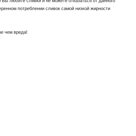
 Вы любите сливки и не можете отказаться от данного
меренном потреблении сливок самой низкой жирности
е чем вреда!