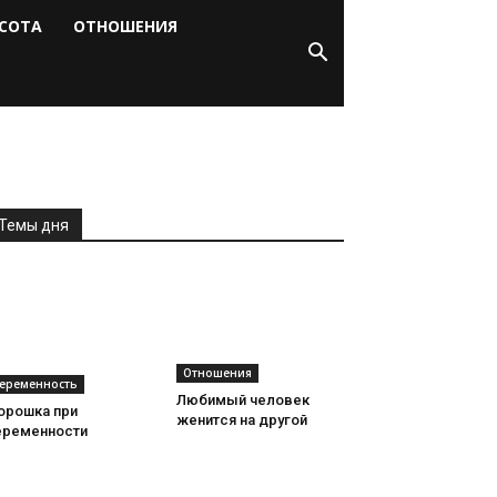
СОТА
ОТНОШЕНИЯ
Темы дня
Отношения
еременность
Любимый человек
орошка при
женится на другой
еременности