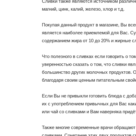
Сливки также являются источником различн
магний, цинк, калий, железо, хлор и т.д.
Покупая данный продукт в магазине, Вы все
является наиболее приемлемой для Вас. Су
содержанием жира от 10 до 20% и жирные с
Что полезного в сливках если говорить о то
уверенностью сказать о том, что сливки яв
большинство других молочных продуктов. О
благодаря своим ценным питательным свой
Если Вы не привыкли готовить блюда с доб
их с употреблением привычных для Вас как
или чай со сливками и Вам наверняка прид
Также многие современные врачи обращают 
сливками. Сочетание этих двух продуктов 