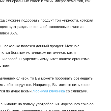
ых минеральных солей и таких микроэлементов, как
гда сможете подобрать продукт той жирности, которая
ществует разделение на обыкновенные сливки с
ливки 35%.
м, насколько полезен данный продукт. Можно с
ляются богатым источником витаминов, как и
ни способны укрепить иммунитет нашего организма,
ствам.
авлением сливок, то Вы можете пробовать совмещать
их-либо продуктов. Например, Вы можете пить кофе
ётся по душе всеми
любимая клубника
со сливками.
внимание на пользу употребления морковного сока со
способствует улучшению состояния здоровья при