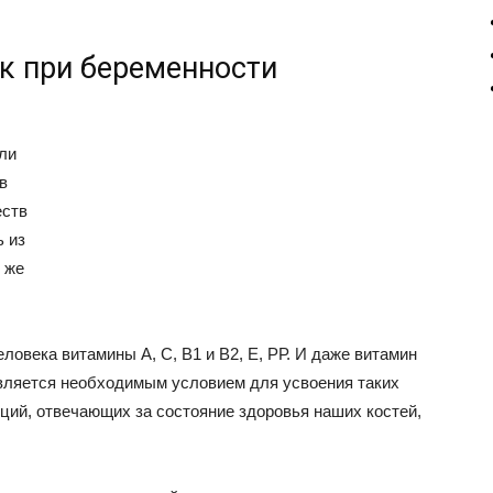
к при беременности
или
в
еств
ь из
 же
ловека витамины А, С, В1 и В2, Е, РР. И даже витамин
 является необходимым условием для усвоения таких
ций, отвечающих за состояние здоровья наших костей,