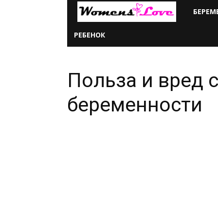
Женская
БЕРЕМ
любовь
РЕБЕНОК
всем
Польза и вред 
сердцем
беременности
и
душой