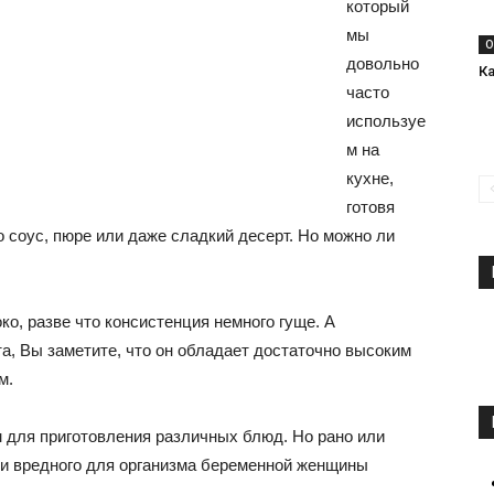
который
мы
О
довольно
К
часто
используе
м на
кухне,
готовя
 соус, пюре или даже сладкий десерт. Но можно ли
о, разве что консистенция немного гуще. А
а, Вы заметите, что он обладает достаточно высоким
м.
 для приготовления различных блюд. Но рано или
или вредного для организма беременной женщины