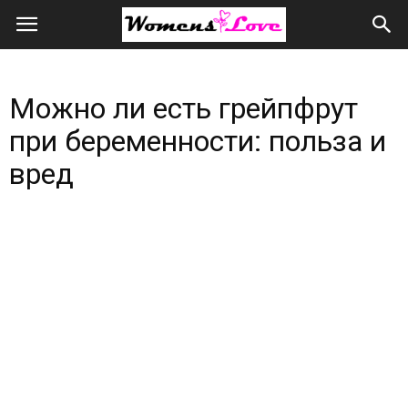
Женская
любовь
Можно ли есть грейпфрут
всем
при беременности: польза и
сердцем
вред
и
душой