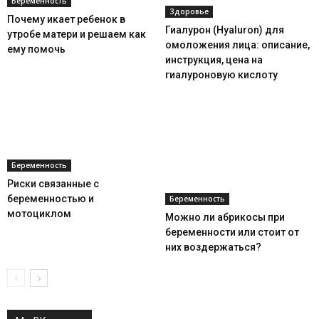
Беременность
Здоровье
Почему икает ребенок в
Гиалурон (Hyaluron) для
утробе матери и решаем как
омоложения лица: описание,
ему помочь
инструкция, цена на
гиалуроновую кислоту
Беременность
Риски связанные с
беременностью и
Беременность
мотоциклом
Можно ли абрикосы при
беременности или стоит от
них воздержаться?