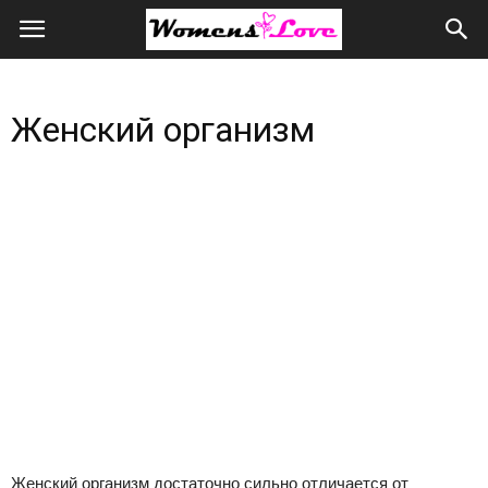
Женская
любовь
Женский организм
всем
сердцем
и
душой
Женский организм достаточно сильно отличается от