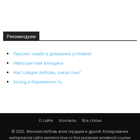
Рекомендуем
Пирсинг смайл в домашних условиях
Импозантная женщина
Настоящая любовь, какая она?
Холод и беременность
О сайте
Контакты
Все статьи
© 2025. Женская любовь всем сердцем и душой. Копирование
материалов сайта womens-love.ru без указания активной ссылки