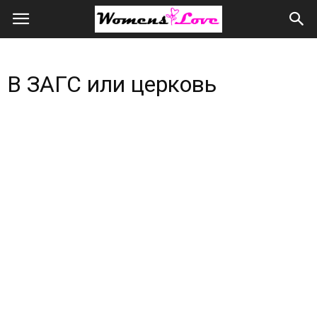
Женская
любовь
В ЗАГС или церковь
всем
сердцем
и
душой