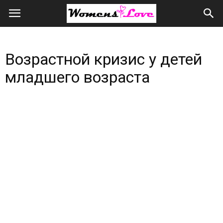
Женская
любовь
Возрастной кризис у детей
всем
младшего возраста
сердцем
и
душой