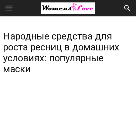
Женская
любовь
Народные средства для
всем
роста ресниц в домашних
сердцем
условиях: популярные
и
маски
душой