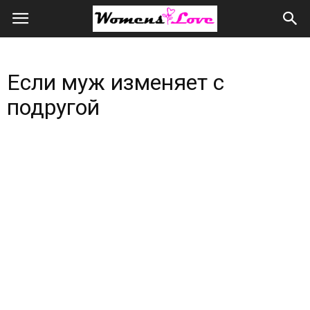
Женская
любовь
Если муж изменяет с
всем
подругой
сердцем
и
душой