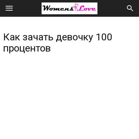
Женская
любовь
Как зачать девочку 100
всем
процентов
сердцем
и
душой