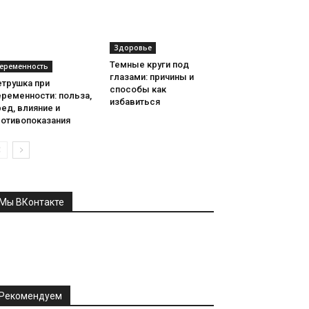
Здоровье
Темные круги под
еременность
глазами: причины и
етрушка при
способы как
ременности: польза,
избавиться
ед, влияние и
ротивопоказания
Мы ВКонтакте
Рекомендуем