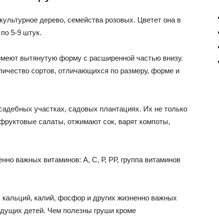
 культурное дерево, семейства розовых. Цветет она в
по 5-9 штук.
имеют вытянутую форму с расширенной частью внизу.
личество сортов, отличающихся по размеру, форме и
садебных участках, садовых плантациях. Их не только
 фруктовые салаты, отжимают сок, варят компоты,
о важных витаминов: А, С, Р, РР, группа витаминов
, кальций, калий, фосфор и других жизненно важных
удущих детей. Чем полезны груши кроме