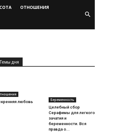
СОТА
ОТНОШЕНИЯ
Темы дня
тношения
Беременность
скренняя любовь
Целебный сбор
Серафимы для легкого
зачатия и
беременности. Вся
правда о...