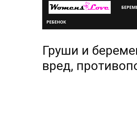
Женская
БЕРЕМ
любовь
РЕБЕНОК
всем
Груши и береме
сердцем
вред, противоп
и
душой