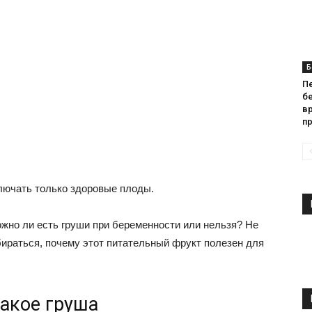
Б
П
бе
вр
п
ючать только здоровые плоды.
ожно ли есть груши при беременности или нельзя? Не
бираться, почему этот питательный фрукт полезен для
такое груша