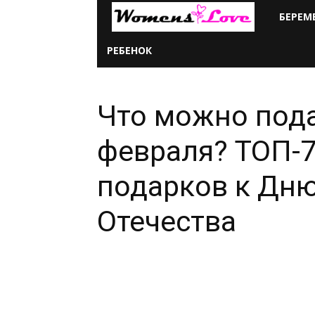
Женская
БЕРЕМ
любовь
РЕБЕНОК
всем
Что можно пода
сердцем
февраля? ТОП-
и
подарков к Дн
душой
Отечества