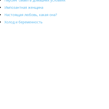
Пирсинг смайл в домашних условиях
Импозантная женщина
Настоящая любовь, какая она?
Холод и беременность