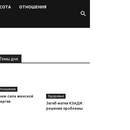
СОТА
ОТНОШЕНИЯ
Темы дня
тношения
Здоровье
 чем сила женской
нергии
Загиб матки КЗАДИ:
решение проблемы