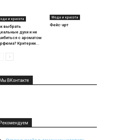
Мода и красота
ода и красота
Фейс-арт
ак выбрать
еальные духи и не
шибиться с ароматом
рфюма? Критерии...
Мы ВКонтакте
Рекомендуем