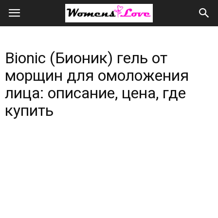
Женская
любовь
Bionic (Бионик) гель от
всем
морщин для омоложения
сердцем
лица: описание, цена, где
и
купить
душой